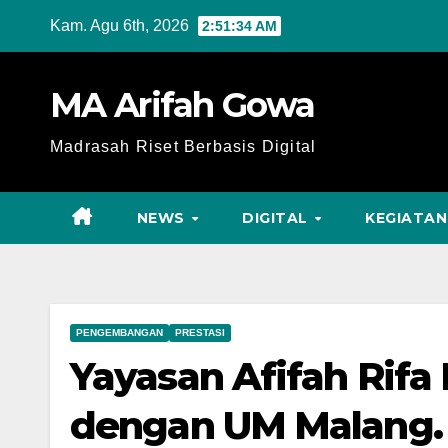
Skip
Kam. Agu 6th, 2026
2:51:35 AM
to
content
MA Arifah Gowa
Madrasah Riset Berbasis Digital
NEWS
DIGITAL
KEGIATAN
PENGEMBANGAN
PRESTASI
Yayasan Afifah Rifa
dengan UM Malang.