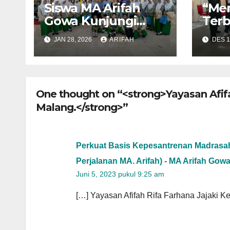
Siswa MA Arifah
“Men
Gowa Kunjungi
Terb
Gramedia Mall
Awan
JAN 28, 2026
ARIFAH
DES 1
Panakkukang,
MA A
Perkuat Budaya
Waki
Literasi dan
Gran
Wawasan Ilmiah
Brid
One thought on “<strong>Yayasan Afif
Nasi
Malang.</strong>”
Bog
Perkuat Basis Kepesantrenan Madrasah
Perjalanan MA. Arifah) - MA Arifah Gow
Juni 5, 2023 pukul 9:25 am
[…] Yayasan Afifah Rifa Farhana Jajaki 