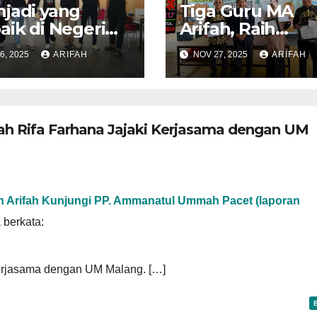
jadi yang
Tiga Guru MA
aik di Negeri
Arifah, Raih
: Enam Siswa
penghargaan di
6, 2025
ARIFAH
NOV 27, 2025
ARIFAH
rifah Gowa
Peringatan HGN
li Gowa di
2025
d Final Liga
ge Siswa
ah Rifa Farhana Jajaki Kerjasama dengan UM
onal 2025 di
or”
 Arifah Kunjungi PP. Ammanatul Ummah Pacet (laporan
a
berkata:
Kerjasama dengan UM Malang. […]