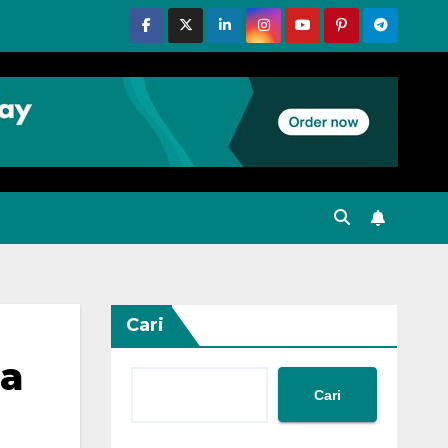
Cari
ma
Cari