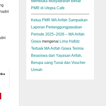
Membuka Musyawarah Besar
ng
PMR di Utopia Cafe
hadiri
Ketua PMR MA Arifah Sampaikan
Laporan Pertanggungjawaban
k
Periode 2025–2026 – MA Arifah
diri
Gowa
mengenai
Lima Hafidz
Terbaik MA Arifah Gowa Terima
Beasiswa dari Yayasan Arifah,
Berupa uang Tunai dan Voucher
Umrah
omba