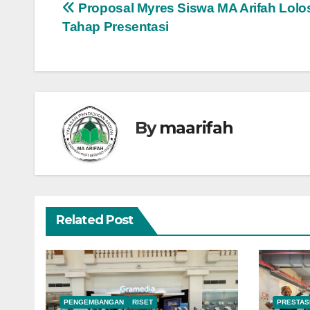
Navigasi
Proposal Myres Siswa MA Arifah Lolo
Tahap Presentasi
pos
By
maarifah
Related Post
PENGEMBANGAN
RISET
PRESTAS