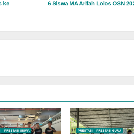
s ke
6 Siswa MA Arifah Lolos OSN 2
I
PRESTASI SISWA
PRESTASI
PRESTASI GURU