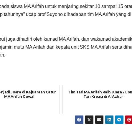
ada siswa MA Arifah untuk menjaring sekitar 10 sampai 15 ora
p tahunnya” ucap prof Suyono dihadapan tim MA Arifah yang di
ebut juga dihadiri oleh kamad MA Arifah. dan wakamad akademi
amin mutu MA Arifah dan kepala unit SKS MA Arifah serta diha
ah.
enjadi Juara di Kejuaraan Catur
Tim Tari MA Arifah Raih Juara 2 L
MA Arifah Gowa!
Tari Kreasi di Al Azhar