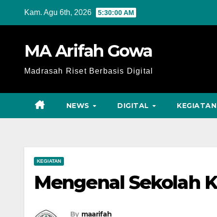
Skip
Kam. Agu 6th, 2026
5:30:01 AM
to
content
MA Arifah Gowa
Madrasah Riset Berbasis Digital
NEWS
DIGITAL
KEGIATAN
KEGIATAN
Mengenal Sekolah K
By
maarifah