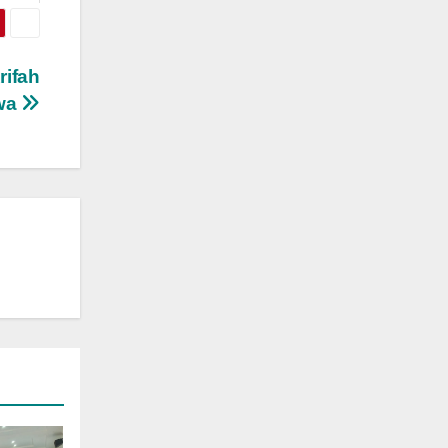
rifah
wa