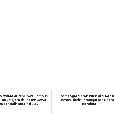
 Siswi MA Arifah Gowa, Tembus
Semangat Merah Putih di MA Arif
Duta Pelajar Kabupaten Gowa
Pesan Direktur Hangatkan Upaca
6 dan Raih Best Inti (Ad...
Bendera