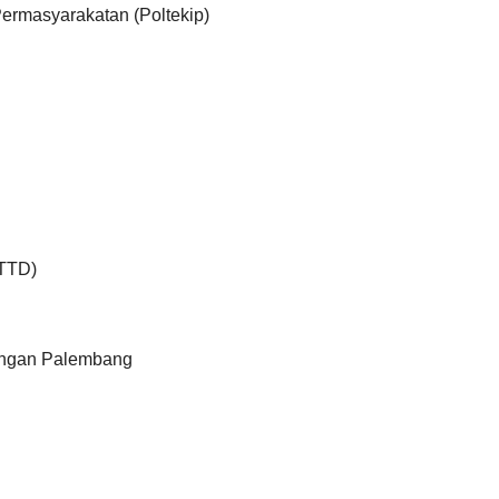
 Permasyarakatan (Poltekip)
STTD)
l
rangan Palembang