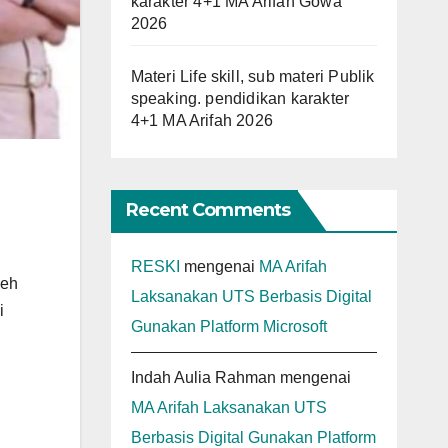
karakter 4+1 MA Arifah Gowa
2026
Materi Life skill, sub materi Publik
speaking. pendidikan karakter
4+1 MA Arifah 2026
Recent Comments
RESKI
mengenai
MA Arifah
leh
Laksanakan UTS Berbasis Digital
i
Gunakan Platform Microsoft
Indah Aulia Rahman
mengenai
MA Arifah Laksanakan UTS
Berbasis Digital Gunakan Platform