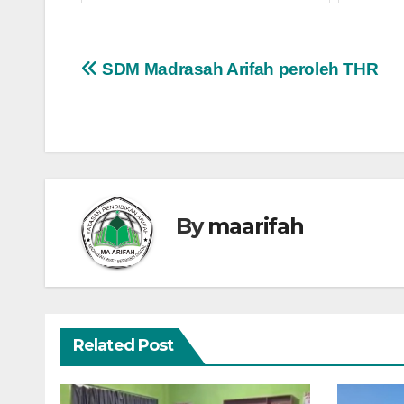
Navigasi
SDM Madrasah Arifah peroleh THR
pos
By
maarifah
Related Post